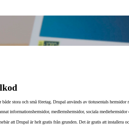
lkod
åde stora och små företag. Drupal används av tiotusentals hemsidor ru
 annat informationshemsidor, medlemshemsidor, sociala mediehemsidor o
är att Drupal är helt gratis från grunden. Det är gratis att installera 