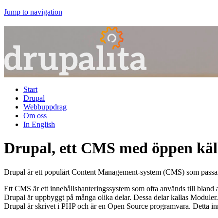
Jump to navigation
Start
Drupal
Webbuppdrag
Om oss
In English
Drupal, ett CMS med öppen käl
Drupal är ett populärt Content Management-system (CMS) som passar b
Ett CMS är ett innehållshanteringssystem som ofta används till bland
Drupal är uppbyggt på många olika delar. Dessa delar kallas Moduler.
Drupal är skrivet i PHP och är en Open Source programvara. Detta inneb