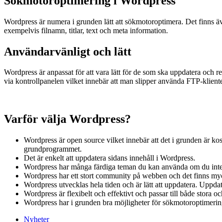
Sökmotoroptimering i Wordpress
Wordpress är numera i grunden lätt att sökmotoroptimera. Det finns äv
exempelvis filnamn, titlar, text och meta information.
Användarvänligt och lätt
Wordpress är anpassat för att vara lätt för de som ska uppdatera och re
via kontrollpanelen vilket innebär att man slipper använda FTP-kliente
Varför välja Wordpress?
Wordpress är open source vilket innebär att det i grunden är kos
grundprogrammet.
Det är enkelt att uppdatera sidans innehåll i Wordpress.
Wordpress har många färdiga teman du kan använda om du inte v
Wordpress har ett stort community på webben och det finns my
Wordpress utvecklas hela tiden och är lätt att uppdatera. Uppda
Wordpress är flexibelt och effektivt och passar till både stora 
Wordpress har i grunden bra möjligheter för sökmotoroptimerin
Nyheter